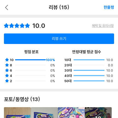
리뷰 (15)
한줄평
10.0
혜택 및 유의사항
리뷰 쓰기
평점 분포
연령대별 평균 점수
10
100%
10대
10.0
8
0%
20대
0.0
6
0%
30대
10.0
4
0%
40대
10.0
2
0%
50대
10.0
포토/동영상 (13)