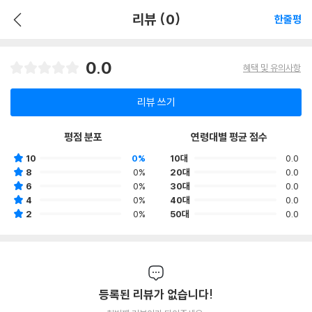
리뷰 (0)
한줄평
0.0
혜택 및 유의사항
리뷰 쓰기
평점 분포
연령대별 평균 점수
10
0%
10대
0.0
8
0%
20대
0.0
6
0%
30대
0.0
4
0%
40대
0.0
2
0%
50대
0.0
등록된 리뷰가 없습니다!