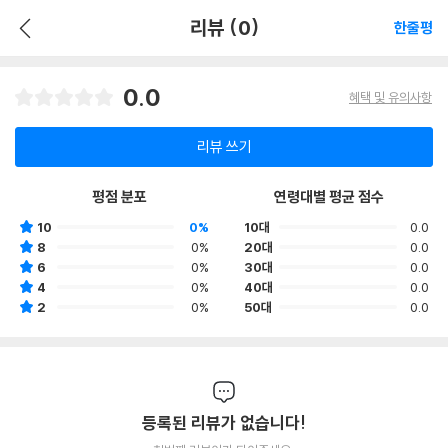
리뷰 (0)
한줄평
0.0
혜택 및 유의사항
리뷰 쓰기
평점 분포
연령대별 평균 점수
10
0%
10대
0.0
8
0%
20대
0.0
6
0%
30대
0.0
4
0%
40대
0.0
2
0%
50대
0.0
등록된 리뷰가 없습니다!