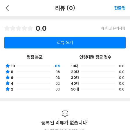
리뷰 (0)
한줄평
0.0
혜택 및 유의사항
리뷰 쓰기
평점 분포
연령대별 평균 점수
10
0%
10대
0.0
8
0%
20대
0.0
6
0%
30대
0.0
4
0%
40대
0.0
2
0%
50대
0.0
등록된 리뷰가 없습니다!