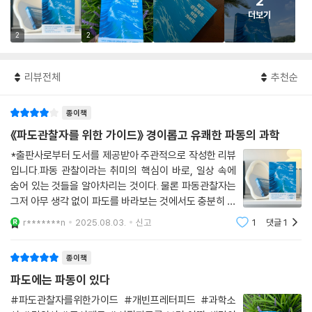
2
더보기
2
2
리뷰전체
추천순
종이책
《파도관찰자를 위한 가이드》 경이롭고 유쾌한 파동의 과학
*출판사로부터 도서를 제공받아 주관적으로 작성한 리뷰
입니다.파동 관찰이라는 취미의 핵심이 바로, 일상 속에
숨어 있는 것들을 알아차리는 것이다. 물론 파동관찰자는
그저 아무 생각 없이 파도를 바라보는 것에서도 충분히 낙
을 찾을 수 있다. 최고의 명상법이 될 수 있다고 생각한다.
r*******n
2025.08.03.
신고
1
댓글
1
하지만 더 넓은 의미의 파동관찰자란 종류가 전혀 다른 파
동, 즉 해변의 파도처럼 눈에 잘 보이는
종이책
파도에는 파동이 있다
#파도관찰자를위한가이드 #개빈프레터피드 #과학소