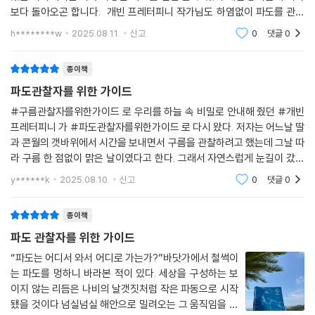
보다 돌아오곤 합니다. 개빈 프레터피니 작가님도 하염없이 파도를 관찰
하다 보면 기대 근심 걱정까지도 모두 날려버릴 수 있을 것 같은 시원함을
h********w
2025.08.11.
신고
0
댓글
0
느꼈다는데요 이러
종이책
파도관찰자를 위한 가이드
#구름관찰자를위한가이드 로 우리를 하늘 속 비밀로 안내해 줬던 #개빈
프레터피니 가 #파도관찰자를위한가이드 로 다시 왔다. 저자는 어느날 딸
과 콘월의 갯바위에서 시간을 보내면서 구름을 관찰하려고 했는데 그날 따
라 구름 한 점없이 맑은 날이였다고 한다. 그래서 자연스럽게 눈길이 갔었
던 물의 움직임.... 잔잔하게 밀려오는 파도를 보며 관찰을 하게 되었고, 이
y******k
2025.08.10.
신고
0
댓글
0
렇게 파도에 입문
종이책
파도 관찰자를 위한 가이드
“파도는 어디서 와서 어디로 가는가?”바닷가에서 철썩이
는 파도를 멍하니 바라본 적이 있다. 세상을 구성하는 보
이지 않는 리듬은 나비의 날갯짓처럼 작은 파동으로 시작
됐을 것이다.넘실넘실 해안으로 밀려오는 그 움직임을 넋