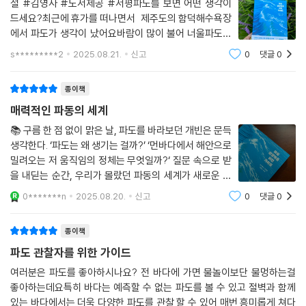
설 #김영사 #도서제공 #서평파도를 보면 어떤 생각이
드세요?최근에 휴가를 떠나면서 제주도의 함덕해수욕장
에서 파도가 생각이 났어요바람이 많이 불어 너울파도가
심했거든요.파도에도 이름이 있다니 파도에도 생명이 있
s*********2
2025.08.21.
신고
0
댓글
0
는듯합니다.너울파도를 벗삼아 흐름대로 내몸을 맡기며
놀았던 그때.. 거센 파도가 다가와 내몸에 닿는순간 내
종이책
매력적인 파동의 세계
📚 구름 한 점 없이 맑은 날, 파도를 바라보던 개빈은 문득
생각한다. ‘파도는 왜 생기는 걸까?’ ‘먼바다에서 해안으로
밀려오는 저 움직임의 정체는 무엇일까?‘ 질문 속으로 받
을 내딛는 순간, 우리가 몰랐던 파동의 세계가 새로운 물
살로 떠오른다! 📚 지구는 전부 파동이다. 먼저 우리의 존
0*******n
2025.08.20.
신고
0
댓글
0
재부터가 파동 집합체다. 심장 박동은 정교하게 합을 맞춘
근육의 파동, 뇌의 활동은
종이책
파도 관찰자를 위한 가이드
여러분은 파도를 좋아하시나요? 전 바다에 가면 물놀이보단 물멍하는걸
좋아하는데요특히 바다는 예측할 수 없는 파도를 볼 수 있고 절벽과 함께
있는 바다에서는 더욱 다양한 파도를 관찰 할 수 있어 매번 흥미롭게 쳐다