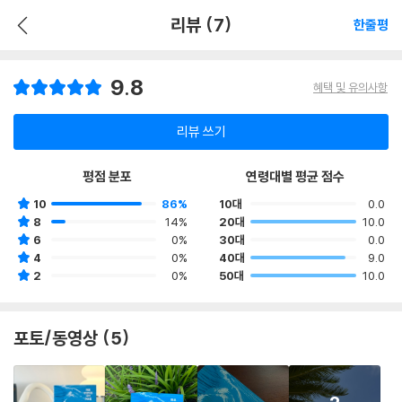
리뷰 (7)
한줄평
9.8
혜택 및 유의사항
리뷰 쓰기
평점 분포
연령대별 평균 점수
10
86%
10대
0.0
8
14%
20대
10.0
6
0%
30대
0.0
4
0%
40대
9.0
2
0%
50대
10.0
포토/동영상 (5)