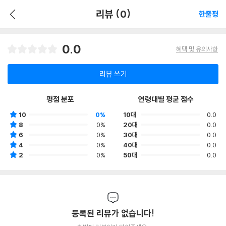
리뷰 (0)
한줄평
0.0
혜택 및 유의사항
리뷰 쓰기
평점 분포
연령대별 평균 점수
10
0%
10대
0.0
8
0%
20대
0.0
6
0%
30대
0.0
4
0%
40대
0.0
2
0%
50대
0.0
등록된 리뷰가 없습니다!