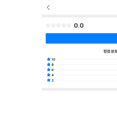
0.0
평점 분
10
8
6
4
2