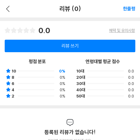
리뷰 (0)
한줄평
0.0
혜택 및 유의사항
리뷰 쓰기
평점 분포
연령대별 평균 점수
10
0%
10대
0.0
8
0%
20대
0.0
6
0%
30대
0.0
4
0%
40대
0.0
2
0%
50대
0.0
등록된 리뷰가 없습니다!