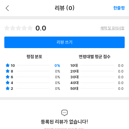
리뷰 (0)
한줄평
0.0
혜택 및 유의사항
리뷰 쓰기
평점 분포
연령대별 평균 점수
10
0%
10대
0.0
8
0%
20대
0.0
6
0%
30대
0.0
4
0%
40대
0.0
2
0%
50대
0.0
등록된 리뷰가 없습니다!