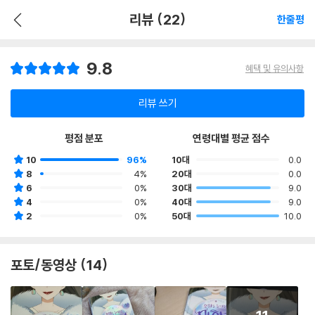
리뷰 (22)
한줄평
9.8
혜택 및 유의사항
리뷰 쓰기
평점 분포
연령대별 평균 점수
10
96%
10대
0.0
8
4%
20대
0.0
6
0%
30대
9.0
4
0%
40대
9.0
2
0%
50대
10.0
포토/동영상 (14)