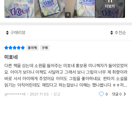
11
더보기
4
구매리뷰
추천순
종이책
구매
미호네
다른 책을 샀는데 소원을 들어주는 미호네 홍보용 미니책자가 들어있었어
요. 아이가 보더니 이책도 사달라고 그래서 보니 그림이 너무 제 취향이라
바로 사서 아이에게 주었어요 아이도 그림을 좋아하네요. 판타지 소설을
읽기는 아직어린데도 재밌다고 하는걸보니 이해는 했나봅니다.ㅎㅎ저도
시간나면 읽어보아야 겠어요.아이가 재미있어하고 만족해하니 좋습니다.
q********6
2021.11.03.
신고
0
댓글
0