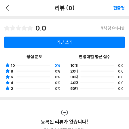
리뷰 (0)
한줄평
0.0
혜택 및 유의사항
리뷰 쓰기
평점 분포
연령대별 평균 점수
10
0%
10대
0.0
8
0%
20대
0.0
6
0%
30대
0.0
4
0%
40대
0.0
2
0%
50대
0.0
등록된 리뷰가 없습니다!