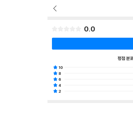
0.0
평점 분
10
8
6
4
2