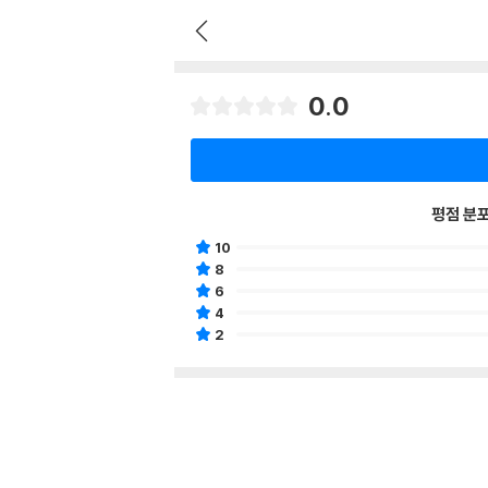
0.0
평점 분
10
8
6
4
2