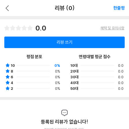
리뷰 (0)
한줄평
0.0
혜택 및 유의사항
리뷰 쓰기
평점 분포
연령대별 평균 점수
10
0%
10대
0.0
8
0%
20대
0.0
6
0%
30대
0.0
4
0%
40대
0.0
2
0%
50대
0.0
등록된 리뷰가 없습니다!