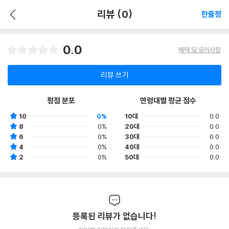
리뷰 (0)
한줄평
0.0
혜택 및 유의사항
리뷰 쓰기
평점 분포
연령대별 평균 점수
10
0%
10대
0.0
8
0%
20대
0.0
6
0%
30대
0.0
4
0%
40대
0.0
2
0%
50대
0.0
등록된 리뷰가 없습니다!