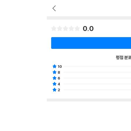
0.0
평점 분
10
8
6
4
2