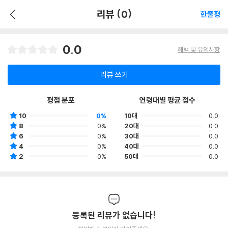
리뷰 (0)
한줄평
0.0
혜택 및 유의사항
리뷰 쓰기
평점 분포
연령대별 평균 점수
10
0%
10대
0.0
8
0%
20대
0.0
6
0%
30대
0.0
4
0%
40대
0.0
2
0%
50대
0.0
등록된 리뷰가 없습니다!