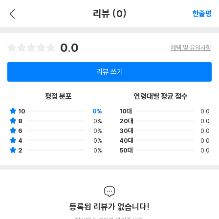
리뷰 (0)
한줄평
0.0
혜택 및 유의사항
리뷰 쓰기
평점 분포
연령대별 평균 점수
10
0%
10대
0.0
8
0%
20대
0.0
6
0%
30대
0.0
4
0%
40대
0.0
2
0%
50대
0.0
등록된 리뷰가 없습니다!