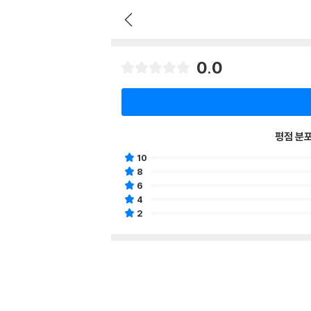
0.0
평점 분
10
8
6
4
2