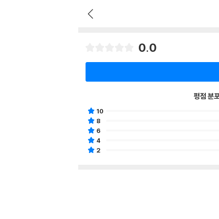
0.0
평점 분
10
8
6
4
2