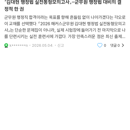
『김대현 행정법 실전동형모의고사』-군무원 행정법 대비의 결
정적 한 권
군무원 행정직 합격이라는 목표를 향해 흔들림 없이 나아가겠다는 각오로
이 교재를 선택했다. 『2026 해커스군무원 김대현 행정법 실전동형모의고
사』는 단순한 문제집이 아니라, 실제 시험장에 들어가기 전 마지막으로 나
를 단련시키는 실전 훈련서에 가깝다. 가장 만족스러운 점은 최신 출제경
향이 철저하게 반영되어 있다는 것이다. 단순히 기출을 나열한 것이 아니
k*******n
2026.05.04.
신고
0
댓글
0
라, 출제 포인트와