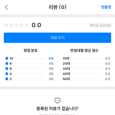
리뷰 (0)
한줄평
0.0
혜택 및 유의사항
리뷰 쓰기
평점 분포
연령대별 평균 점수
10
0%
10대
0.0
8
0%
20대
0.0
6
0%
30대
0.0
4
0%
40대
0.0
2
0%
50대
0.0
등록된 리뷰가 없습니다!