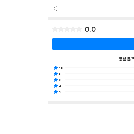
0.0
평점 분
10
8
6
4
2