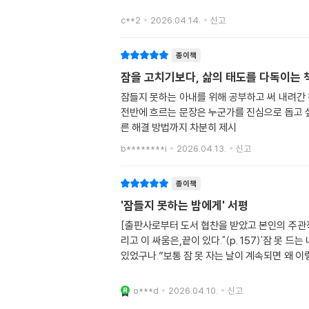
c**2
2026.04.14.
신고
종이책
잠을 고치기보다, 삶의 태도를 다독이는 
잠들지 못하는 아내를 위해 공부하고 써 내려간 
전반에 흐르는 문장은 누군가를 진심으로 돕고 싶
른 해결 방법까지 차분히 제시
b********i
2026.04.13.
신고
종이책
'잠들지 못하는 밤에게' 서평
[출판사로부터 도서 협찬을 받았고 본인의 주관적
리고 이 싸움은,끝이 있다."(p. 157)'잠 못
있었구나.”보통 잠 못 자는 날이 계속되면 왜 이
o***d
2026.04.10.
신고