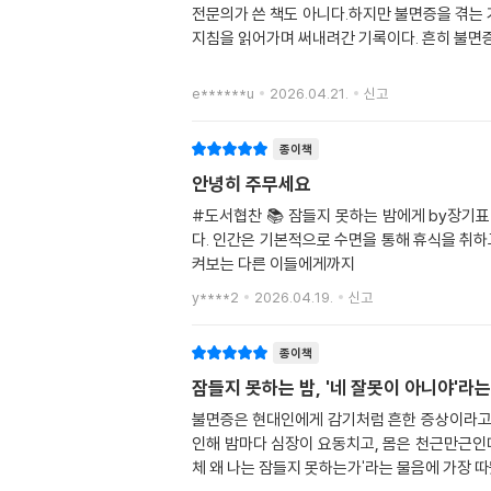
전문의가 쓴 책도 아니다.하지만 불면증을 겪는
지침을 읽어가며 써내려간 기록이다. 흔히 불
e******u
2026.04.21.
신고
종이책
안녕히 주무세요
#도서협찬 📚 잠들지 못하는 밤에게 by장기표 🌱 이 책은 불면증을 개인의 약함이나 실패로 보지 않습니다. 이건 당신의 잘못이 아닙니다! 🌱 ~ 불면
다. 인간은 기본적으로 수면을 통해 휴식을 취하
켜보는 다른 이들에게까지
y****2
2026.04.19.
신고
종이책
잠들지 못하는 밤, '네 잘못이 아니야'라
불면증은 현대인에게 감기처럼 흔한 증상이라고 
인해 밤마다 심장이 요동치고, 몸은 천근만근인데
체 왜 나는 잠들지 못하는가'라는 물음에 가장 