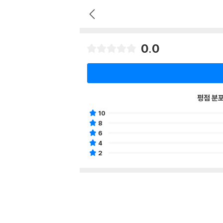
0.0
평점 분
10
8
6
4
2