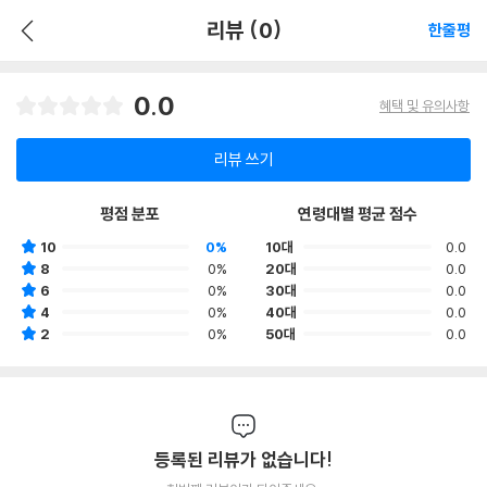
리뷰 (0)
한줄평
0.0
혜택 및 유의사항
리뷰 쓰기
평점 분포
연령대별 평균 점수
10
0%
10대
0.0
8
0%
20대
0.0
6
0%
30대
0.0
4
0%
40대
0.0
2
0%
50대
0.0
등록된 리뷰가 없습니다!