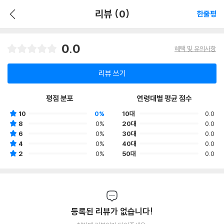
리뷰 (0)
한줄평
0.0
혜택 및 유의사항
리뷰 쓰기
평점 분포
연령대별 평균 점수
10
0%
10대
0.0
8
0%
20대
0.0
6
0%
30대
0.0
4
0%
40대
0.0
2
0%
50대
0.0
등록된 리뷰가 없습니다!