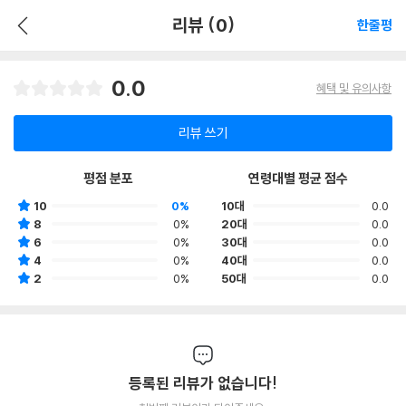
리뷰 (0)
한줄평
0.0
혜택 및 유의사항
리뷰 쓰기
평점 분포
연령대별 평균 점수
10
0%
10대
0.0
8
0%
20대
0.0
6
0%
30대
0.0
4
0%
40대
0.0
2
0%
50대
0.0
등록된 리뷰가 없습니다!