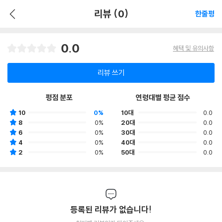
리뷰 (0)
한줄평
0.0
혜택 및 유의사항
리뷰 쓰기
평점 분포
연령대별 평균 점수
10
0%
10대
0.0
8
0%
20대
0.0
6
0%
30대
0.0
4
0%
40대
0.0
2
0%
50대
0.0
등록된 리뷰가 없습니다!