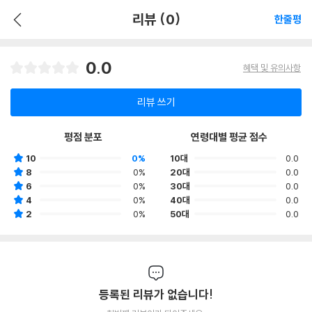
리뷰 (0)
한줄평
0.0
혜택 및 유의사항
리뷰 쓰기
평점 분포
연령대별 평균 점수
10
0%
10대
0.0
8
0%
20대
0.0
6
0%
30대
0.0
4
0%
40대
0.0
2
0%
50대
0.0
등록된 리뷰가 없습니다!