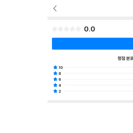
0.0
평점 분
10
8
6
4
2