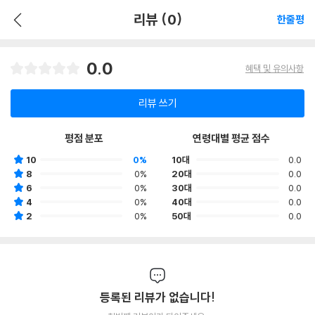
리뷰 (0)
한줄평
0.0
혜택 및 유의사항
리뷰 쓰기
평점 분포
연령대별 평균 점수
10
0%
10대
0.0
8
0%
20대
0.0
6
0%
30대
0.0
4
0%
40대
0.0
2
0%
50대
0.0
등록된 리뷰가 없습니다!