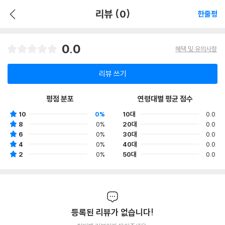
리뷰 (0)
한줄평
0.0
혜택 및 유의사항
리뷰 쓰기
평점 분포
연령대별 평균 점수
10
0%
10대
0.0
8
0%
20대
0.0
6
0%
30대
0.0
4
0%
40대
0.0
2
0%
50대
0.0
등록된 리뷰가 없습니다!