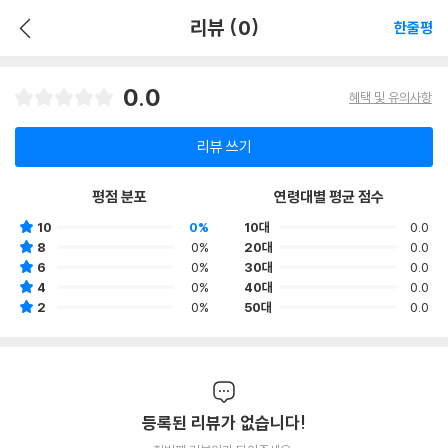
리뷰 (0)
한줄평
0.0
혜택 및 유의사항
리뷰 쓰기
평점 분포
연령대별 평균 점수
10
0%
10대
0.0
8
0%
20대
0.0
6
0%
30대
0.0
4
0%
40대
0.0
2
0%
50대
0.0
등록된 리뷰가 없습니다!