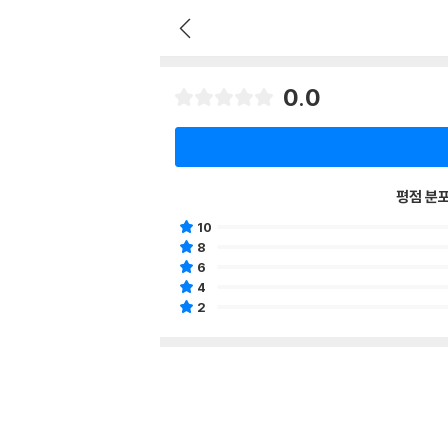
0.0
평점 분
10
8
6
4
2