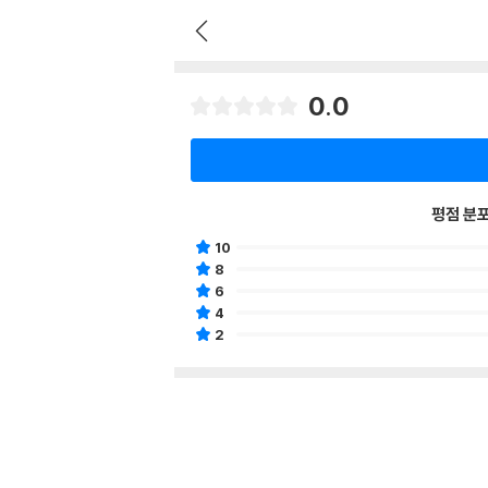
0.0
평점 분
10
8
6
4
2