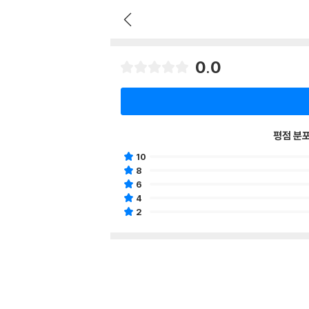
0.0
평점 분
10
8
6
4
2