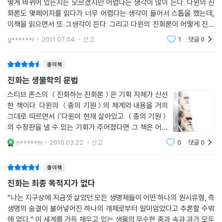
떻게 바뀌어 있는지는 모르겠지만 어렵다는 생각이 많이 든다. 다윈의 진
화론도 몇페이지를 읽다가 너무 어렵다는 생각이 들어서 스톱을 했는데,
이책을 읽으면서 또 그생각이 든다. 그리고 다윈의 진화론이 어떻게 진화
되었느지는 모르겠지만 번역은 전혀 진화하지 않는 모양이다. 내가 글쓰는
g******r
2011.07.04.
신고
1
댓글
0
폼세가 있듯이 역자
종이책
진화는 생물학의 문법
스티브 존스의 ＜진화하는 진화론＞은 기획 자체가 신선
한 책이다. 다윈의 ＜종의 기원＞의 체계와 내용을 거의
그대로 따르면서 ('다윈이 현재 살아있고 ＜종의 기원＞
의 수정판을 낼 수 있는 기회가 주어졌다면 그 책은 어떻
게 달라질 수 있을까?, 감수 및 추천 서문 9쪽) 담긴 증거
n*****m
2016.03.22.
신고
0
댓글
0
만 새로이 밝혀진 것들로 바꾸고, 현대적인 해석을 가한
책이기 때문이다. 이런 기획이 가능한 것은 그
종이책
진화는 최종 목적지가 없다
“나는 지구상에 지금껏 살았던 모든 생명체들이 어떤 하나의 원시유형, 즉
생명의 숨결이 불어넣어진 하나의 개체로부터 말미암았다고 추론할 수밖
에 없다.” 이 세계를 가득 채우고 있는 생물의 무수한 종과 속과 과가 모두