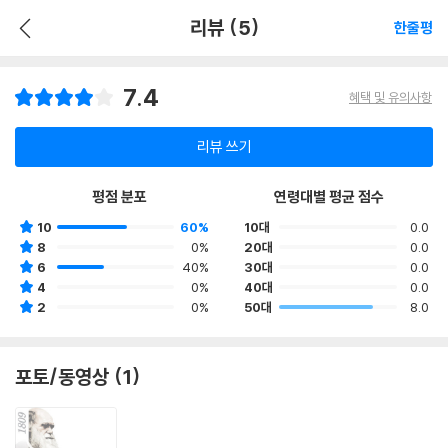
리뷰 (5)
한줄평
7.4
혜택 및 유의사항
리뷰 쓰기
평점 분포
연령대별 평균 점수
10
60%
10대
0.0
8
0%
20대
0.0
6
40%
30대
0.0
4
0%
40대
0.0
2
0%
50대
8.0
포토/동영상 (1)