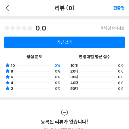
리뷰 (0)
한줄평
0.0
혜택 및 유의사항
리뷰 쓰기
평점 분포
연령대별 평균 점수
10
0%
10대
0.0
8
0%
20대
0.0
6
0%
30대
0.0
4
0%
40대
0.0
2
0%
50대
0.0
등록된 리뷰가 없습니다!