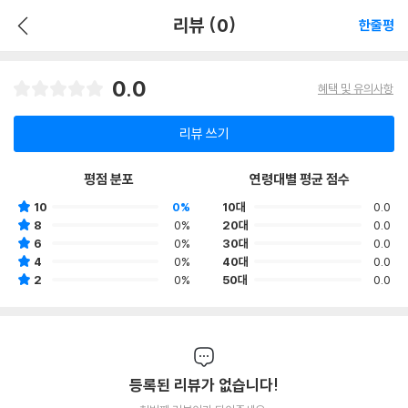
리뷰 (0)
한줄평
0.0
혜택 및 유의사항
리뷰 쓰기
평점 분포
연령대별 평균 점수
10
0%
10대
0.0
8
0%
20대
0.0
6
0%
30대
0.0
4
0%
40대
0.0
2
0%
50대
0.0
등록된 리뷰가 없습니다!