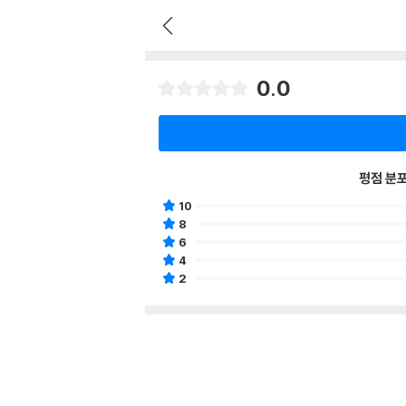
0.0
평점 분
10
8
6
4
2