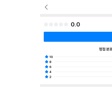
0.0
평점 분
10
8
6
4
2