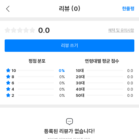
리뷰 (0)
한줄평
0.0
혜택 및 유의사항
리뷰 쓰기
평점 분포
연령대별 평균 점수
10
0%
10대
0.0
8
0%
20대
0.0
6
0%
30대
0.0
4
0%
40대
0.0
2
0%
50대
0.0
등록된 리뷰가 없습니다!