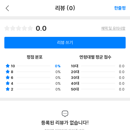
리뷰 (0)
한줄평
0.0
혜택 및 유의사항
리뷰 쓰기
평점 분포
연령대별 평균 점수
10
0%
10대
0.0
8
0%
20대
0.0
6
0%
30대
0.0
4
0%
40대
0.0
2
0%
50대
0.0
등록된 리뷰가 없습니다!