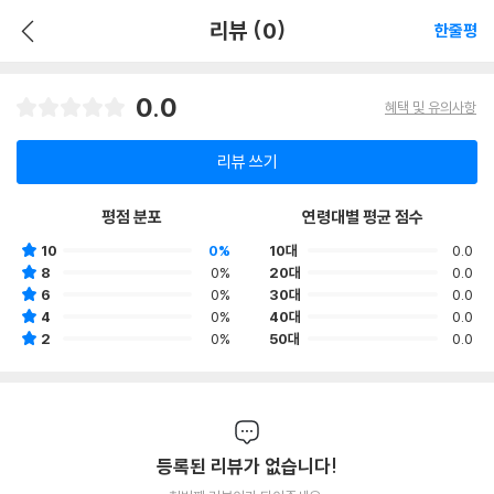
리뷰 (0)
한줄평
0.0
혜택 및 유의사항
리뷰 쓰기
평점 분포
연령대별 평균 점수
10
0%
10대
0.0
8
0%
20대
0.0
6
0%
30대
0.0
4
0%
40대
0.0
2
0%
50대
0.0
등록된 리뷰가 없습니다!