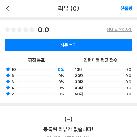
리뷰 (0)
한줄평
0.0
혜택 및 유의사항
리뷰 쓰기
평점 분포
연령대별 평균 점수
10
0%
10대
0.0
8
0%
20대
0.0
6
0%
30대
0.0
4
0%
40대
0.0
2
0%
50대
0.0
등록된 리뷰가 없습니다!