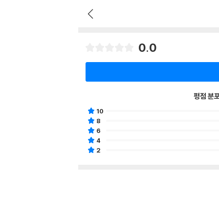
0.0
평점 분
10
8
6
4
2