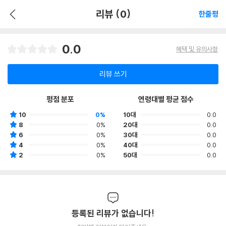
리뷰 (0)
한줄평
0.0
혜택 및 유의사항
리뷰 쓰기
평점 분포
연령대별 평균 점수
10
0%
10대
0.0
8
0%
20대
0.0
6
0%
30대
0.0
4
0%
40대
0.0
2
0%
50대
0.0
등록된 리뷰가 없습니다!