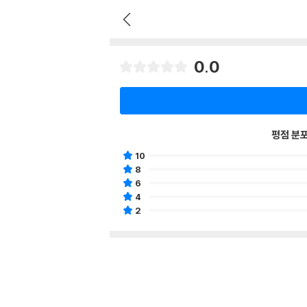
0.0
평점 분
10
8
6
4
2