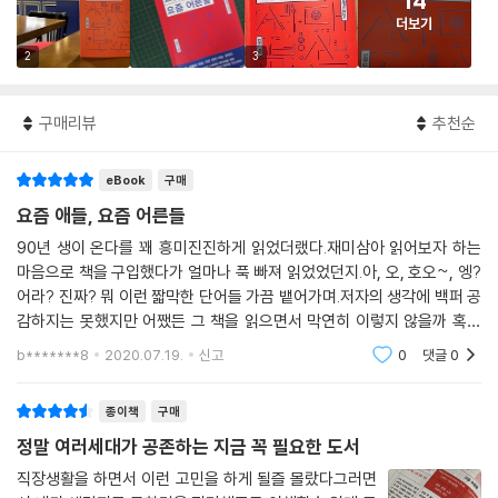
14
더보기
2
3
구매리뷰
추천순
eBook
구매
요즘 애들, 요즘 어른들
90년 생이 온다를 꽤 흥미진진하게 읽었더랬다.재미삼아 읽어보자 하는
마음으로 책을 구입했다가 얼마나 푹 빠져 읽었었던지.아, 오, 호오~, 엥?
어라? 진짜? 뭐 이런 짧막한 단어들 가끔 뱉어가며.저자의 생각에 백퍼 공
감하지는 못했지만 어쨌든 그 책을 읽으면서 막연히 이렇지 않을까 혹은
그걸 꺼야.라며 추측하거나 단정지었던 부분들을 책을 통해 확인하거나 아
b*******8
2020.07.19.
신고
0
댓글
0
닌걸 알게 되거나
종이책
구매
정말 여러세대가 공존하는 지금 꼭 필요한 도서
직장생활을 하면서 이런 고민을 하게 될즐 몰랐다그러면