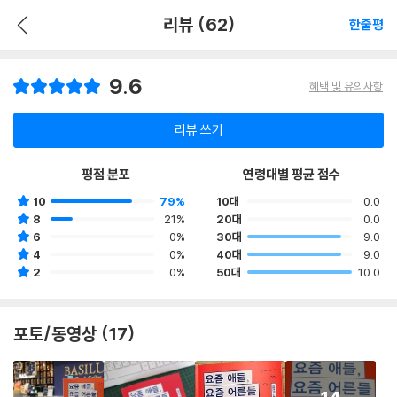
리뷰 (62)
한줄평
9.6
혜택 및 유의사항
리뷰 쓰기
평점 분포
연령대별 평균 점수
10
79%
10대
0.0
8
21%
20대
0.0
6
0%
30대
9.0
4
0%
40대
9.0
2
0%
50대
10.0
포토/동영상 (17)